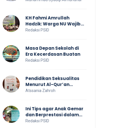
untuk Kesejahteraan
Sosial
KH Fahmi Amrullah
Hadzik: Warga NU Wajib
Jaga NKRI
Redaksi PSID
Masa Depan Sekolah di
Era Kecerdasan Buatan
Redaksi PSID
Pendidikan Seksualitas
Menurut Al-Qur’an
Sebagai Pendidikan
Atssania Zahroh
Dalam Keluarga
Ini Tips agar Anak Gemar
dan Berprestasi dalam
Kompetisi Bahasa Inggris
Redaksi PSID