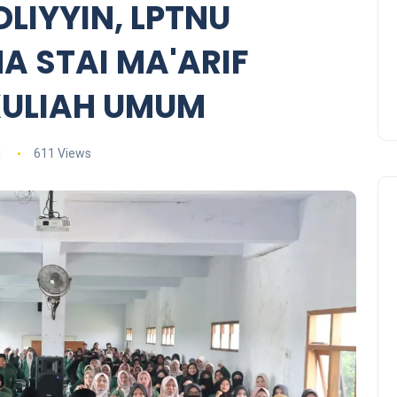
IYYIN, LPTNU
 STAI MA'ARIF
KULIAH UMUM
d
611 Views