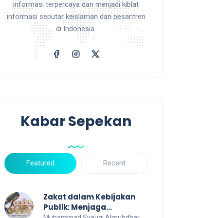
informasi terpercaya dan menjadi kiblat
informasi seputar keislaman dan pesantren
di Indonesia.
Kabar Sepekan
Featured
Recent
Zakat dalam Kebijakan
Publik: Menjaga
Transparansi dan Efisiensi
Muhammad Syauqi Almuhdhar